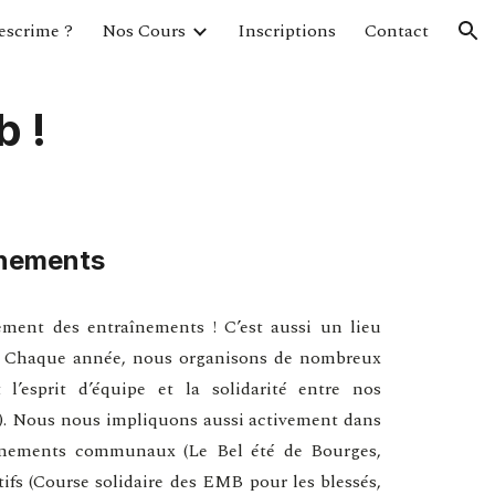
escrime ?
Nos Cours
Inscriptions
Contact
ion
b !
nements
ement des entraînements ! C’est aussi un lieu
té. Chaque année, nous organisons de nombreux
l’esprit d’équipe et la solidarité entre nos
..). Nous nous impliquons aussi activement dans
vénements communaux (Le Bel été de Bourges,
tifs (Course solidaire des EMB pour les blessés,