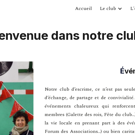
Accueil
Le club
L'
ip to main content
Skip to navigat
envenue dans notre clu
É
vé
Notre club d’escrime, ce n’est pas seul
d’échange, de partage et de conviviali
événements chaleureux qui renforcent 
membres (Galette des rois, Fête du club.
la vie locale en prenant part à des é
Forum des Associations...) ou bien carita